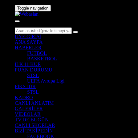
Toggle navigation
ÜYE GİRİŞİ
ANA SAYFA
HABERLER
FUTBOL
BASKETBOL
İLK 11 KUR
PUAN DURUMU
STSL
UEFA Avrupa Ligi
FİKSTÜR
STSL
KADRO
CANLI ANLATIM
GALERİLER
VİDEOLAR
TV'DE BUGÜN
CANLI SKORLAR
BİZİ TAKİP EDİN
FACEBOOK