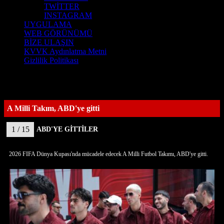
TWİTTER
INSTAGRAM
UYGULAMA
WEB GÖRÜNÜMÜ
BİZE ULAŞIN
KVVK Aydınlatma Metni
Gizlilik Politikası
A Milli Takım, ABD'ye gitti
1 / 15
ABD'YE GİTTİLER
2026 FIFA Dünya Kupası'nda mücadele edecek A Milli Futbol Takımı, ABD'ye gitti.