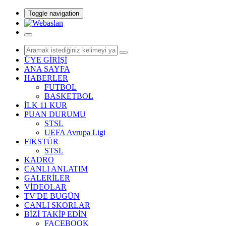
Toggle navigation
ÜYE GİRİŞİ
ANA SAYFA
HABERLER
FUTBOL
BASKETBOL
İLK 11 KUR
PUAN DURUMU
STSL
UEFA Avrupa Ligi
FİKSTÜR
STSL
KADRO
CANLI ANLATIM
GALERİLER
VİDEOLAR
TV'DE BUGÜN
CANLI SKORLAR
BİZİ TAKİP EDİN
FACEBOOK