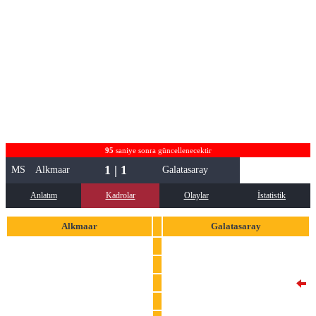
95
saniye sonra güncellenecektir
1 | 1
MS
Alkmaar
Galatasaray
Anlatım
Kadrolar
Olaylar
İstatistik
Alkmaar
Galatasaray
41
Jeroen Zoet
1
Muslera
5
Alexandre Penetra
6
Davinson Sanchez
6
Peer Koopmeiners
25
Victor Nelsson
16
Seiya Maikuma
42
Abdulkerim Bardakci